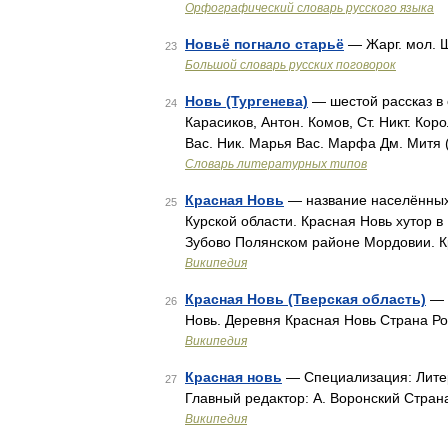
Орфографический словарь русского языка
Новьё погнало старьё
— Жарг. мол. Ш
23
Большой словарь русских поговорок
Новь (Тургенева)
— шестой рассказ в 
24
Карасиков, Антон. Комов, Ст. Никт. Ко
Bac. Ник. Марья Bac. Марфа Дм. Митя 
Словарь литературных типов
Красная Новь
— название населённых 
25
Курской области. Красная Новь хутор в
Зубово Полянском районе Мордовии. К
Википедия
Красная Новь (Тверская область)
— У
26
Новь. Деревня Красная Новь Страна Р
Википедия
Красная новь
— Специализация: Литер
27
Главный редактор: А. Воронский Стра
Википедия