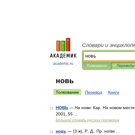
Словари и энциклоп
academic.ru
Толкования
Переводы
новь
Толкование
Перевод
Книги
НОВЬ
— На нови. Кар. На новом месте.
21
2001, 55 …
Большой словарь русских поговорок
новь
— (3 ж), Р., Д., Пр. но/ви …
22