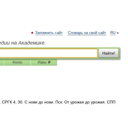
Запомнить сайт
Словарь на свой сайт
RU
едии на Академике
Найти!
Книги
Игры ⚽
 СРГК 4, 30. С нови до нови. Пск. От урожая до урожая. СПП