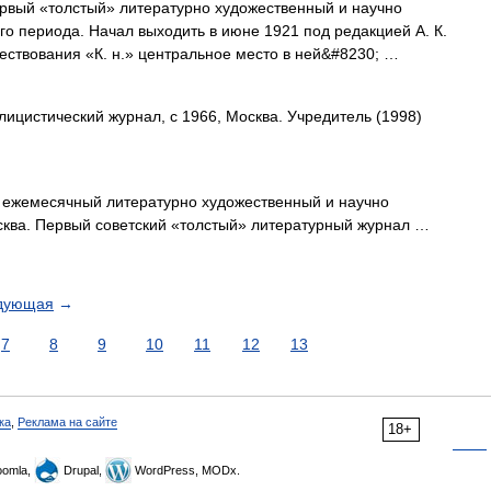
ый «толстый» литературно художественный и научно
го периода. Начал выходить в июне 1921 под редакцией А. К.
ществования «К. н.» центральное место в ней&#8230; …
цистический журнал, с 1966, Москва. Учредитель (1998)
жемесячный литературно художественный и научно
сква. Первый советский «толстый» литературный журнал …
дующая
→
7
8
9
10
11
12
13
ка
,
Реклама на сайте
18+
omla,
Drupal,
WordPress, MODx.