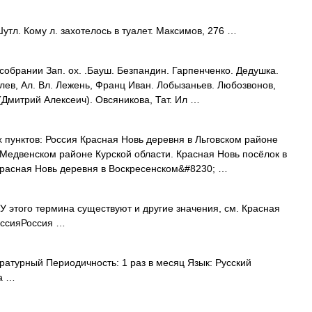
утл. Кому л. захотелось в туалет. Максимов, 276 …
собрании Зап. ох. .Бауш. Безпандин. Гарпенченко. Дедушка.
ролев, Ал. Вл. Лежень, Франц Иван. Лобызаньев. Любозвонов,
(Дмитрий Алексеич). Овсяникова, Тат. Ил …
пунктов: Россия Красная Новь деревня в Льговском районе
 Медвенском районе Курской области. Красная Новь посёлок в
расная Новь деревня в Воскресенском&#8230; …
 этого термина существуют и другие значения, см. Красная
оссияРоссия …
атурный Периодичность: 1 раз в месяц Язык: Русский
на …