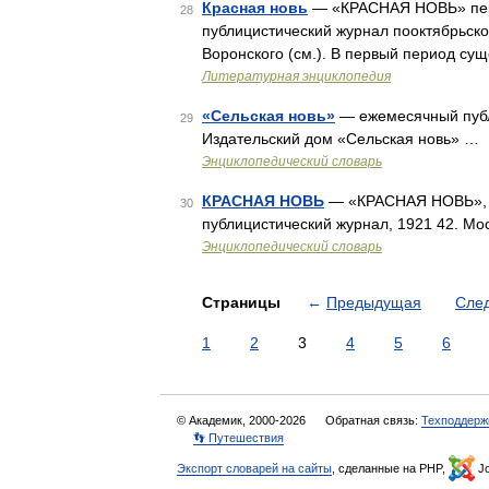
Красная новь
— «КРАСНАЯ НОВЬ» перв
28
публицистический журнал пооктябрьско
Воронского (см.). В первый период су
Литературная энциклопедия
«Сельская новь»
— ежемесячный публи
29
Издательский дом «Сельская новь» …
Энциклопедический словарь
КРАСНАЯ НОВЬ
— «КРАСНАЯ НОВЬ», е
30
публицистический журнал, 1921 42. Мо
Энциклопедический словарь
Страницы
←
Предыдущая
Сле
1
2
3
4
5
6
© Академик, 2000-2026
Обратная связь:
Техподдерж
👣 Путешествия
Экспорт словарей на сайты
, сделанные на PHP,
Jo